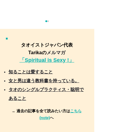
タオイストジャパン代表
Tarikaの
メルマガ
「Spiritual is Sexy !」
5/3(木祝)〜 5/5(金祝) UHT
10/13(木)10/2
知ることは愛すること
アソシエイトインストラ
イン無料説明会
女と男は違う教科書を持っている。
クター 認定コース in 京都
ベーシックリト
タオのシングルプラクティス・聡明で
笠置
あること
→ 過去の記事を全て読みたい方は
こちら
(note)
へ