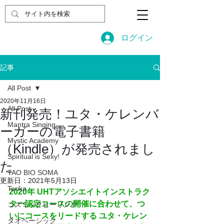
ログイン
記事
All Post
2020年11月16日
All Post
新刊発売！ユタ・ケレンバ
Mantra Singing
ーガーの電子書籍
Mystic Academy
（Kindle）が発売されまし
Spiritual is Sexy!
た
TAO BIO SOMA
更新日：
2021年5月13日
Tarika
2020年 UHTアソシエイトインストラク
ター認定コースの開催に合わせて、つ
コズミックヒーリング
いにコースをリードする ユタ・ケレン
タオベーシック