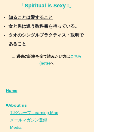
「Spiritual is Sexy !」
知ることは愛すること
女と男は違う教科書を持っている。
タオのシングルプラクティス・聡明で
あること
→ 過去の記事を全て読みたい方は
こちら
(note)
へ
Home
■About us
​
TJグループ Learning Map
​
メールマガジン登録
​
Media