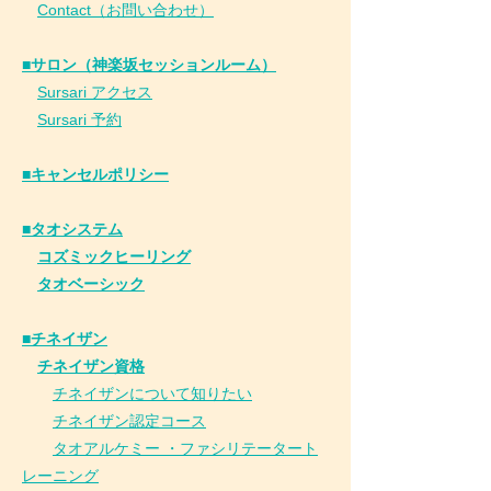
Contact（お問い合わせ）
■サロン（神楽坂セッションルーム）
Sursari アクセス
Sursari 予約
​■キャンセルポリシー
■タオシステム
コズミックヒーリング
タオベーシック
■チネイザン
​
チネイザン資格
チネイザンについて知りたい
チネイザン
認
定コース
タオアルケミー ・ファシリテータート
レーニング