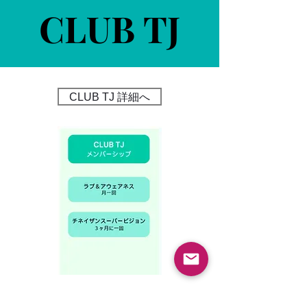
CLUB TJ
CLUB TJ
CLUB TJ 詳細へ