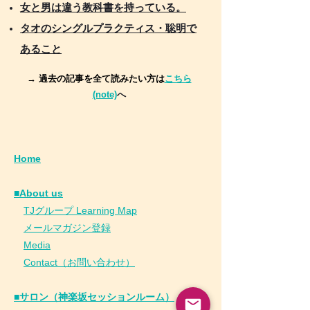
女と男は違う教科書を持っている。
タオのシングルプラクティス・聡明で
あること
→ 過去の記事を全て読みたい方は
こちら
(note)
へ
Home
■About us
​
TJグループ Learning Map
​
メールマガジン登録
​
Media
Contact（お問い合わせ）
■サロン（神楽坂セッションルーム）