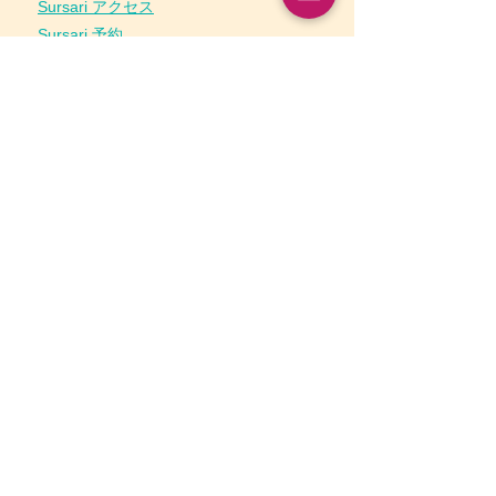
Sursari アクセス
Sursari 予約
​■キャンセルポリシー
■タオシステム
コズミックヒーリング
タオベーシック
■チネイザン
​
チネイザン資格
チネイザンについて知りたい
チネイザン
認
定コース
タオアルケミー ・ファシリテータート
レーニング
認定プラクティショナー
UHT認定取得までの道のり