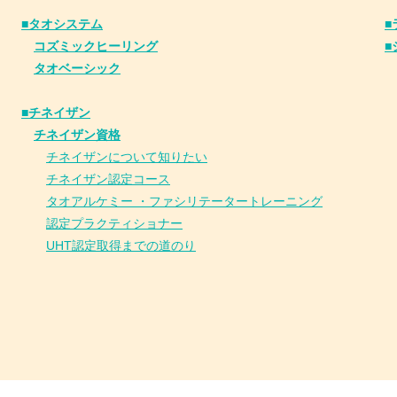
■タオシステム
■
コズミックヒーリング
■
タオベーシック
■チネイザン
​
チネイザン資格
チネイザンについて知りたい
チネイザン
認
定コース
タオアルケミー ・ファシリテータートレーニング
認定プラクティショナー
UHT認定取得までの道のり