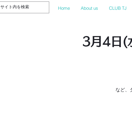
Home
About us
CLUB TJ
3月4日
など、