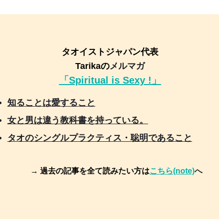
タオイストジャパン代表
Tarikaの
メルマガ
「Spiritual is Sexy !」
知ることは愛すること
女と男は違う教科書を持っている。
タオのシングルプラクティス・聡明であること
→ 過去の記事を全て読みたい方は
こちら(note)
へ