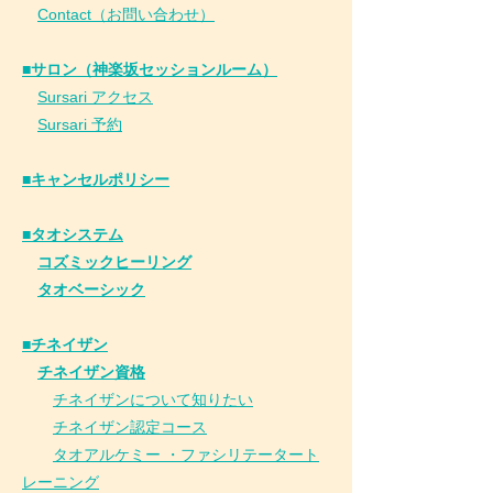
Contact（お問い合わせ）
■サロン（神楽坂セッションルーム）
Sursari アクセス
Sursari 予約
​■キャンセルポリシー
■タオシステム
コズミックヒーリング
タオベーシック
■チネイザン
​
チネイザン資格
チネイザンについて知りたい
チネイザン
認
定コース
タオアルケミー ・ファシリテータート
レーニング