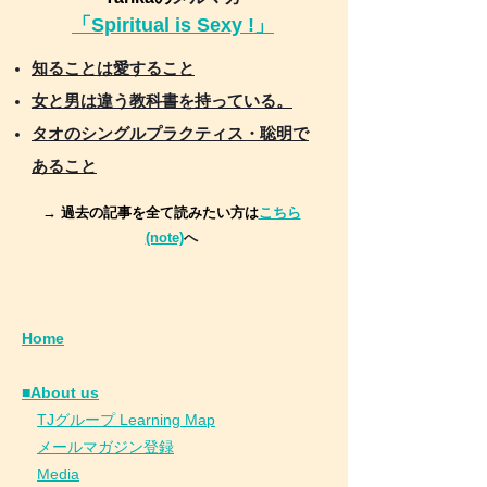
「Spiritual is Sexy !」
知ることは愛すること
女と男は違う教科書を持っている。
タオのシングルプラクティス・聡明で
あること
→ 過去の記事を全て読みたい方は
こちら
(note)
へ
Home
■About us
​
TJグループ Learning Map
​
メールマガジン登録
​
Media