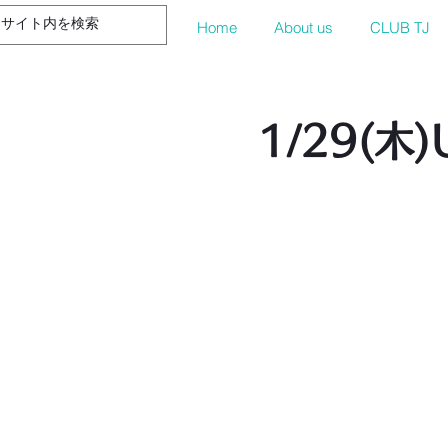
Home
About us
CLUB TJ
1/29(