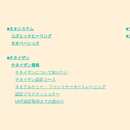
■タオシステム
■
コズミックヒーリング
■
タオベーシック
■チネイザン
​
チネイザン資格
チネイザンについて知りたい
チネイザン
認
定コース
タオアルケミー ・ファシリテータートレーニング
認定プラクティショナー
UHT認定取得までの道のり