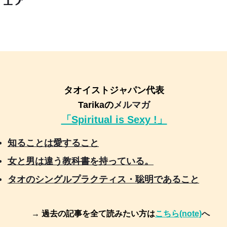
タオイストジャパン代表
Tarikaの
メルマガ
「Spiritual is Sexy !」
知ることは愛すること
女と男は違う教科書を持っている。
タオのシングルプラクティス・聡明であること
→ 過去の記事を全て読みたい方は
こちら(note)
へ