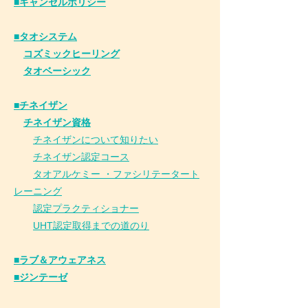
​■キャンセルポリシー
■タオシステム
コズミックヒーリング
タオベーシック
■チネイザン
​
チネイザン資格
チネイザンについて知りたい
チネイザン
認
定コース
タオアルケミー ・ファシリテータート
レーニング
認定プラクティショナー
UHT認定取得までの道のり
■ラブ＆アウェアネス
■ジンテーゼ