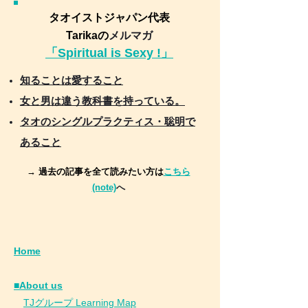
タオイストジャパン代表
Tarikaの
メルマガ
「Spiritual is Sexy !」
知ることは愛すること
女と男は違う教科書を持っている。
タオのシングルプラクティス・聡明で
あること
→ 過去の記事を全て読みたい方は
こちら
(note)
へ
Home
■About us
​
TJグループ Learning Map