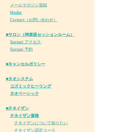
​
メールマガジン登録
​
Media
Contact（お問い合わせ）
■サロン（神楽坂セッションルーム）
Sursari アクセス
Sursari 予約
​■キャンセルポリシー
■タオシステム
コズミックヒーリング
タオベーシック
■チネイザン
​
チネイザン資格
チネイザンについて知りたい
チネイザン
認
定コース