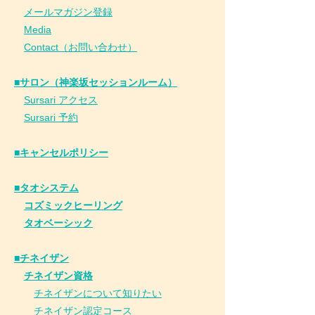
​
メールマガジン登録
​
Media
Contact（お問い合わせ）
■サロン（神楽坂セッションルーム）
Sursari アクセス
Sursari 予約
​■キャンセルポリシー
■タオシステム
コズミックヒーリング
タオベーシック
■チネイザン
​
チネイザン資格
チネイザンについて知りたい
チネイザン
認
定コース