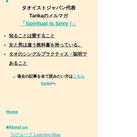
タオイストジャパン代表
Tarikaの
メルマガ
「Spiritual is Sexy !」
知ることは愛すること
女と男は違う教科書を持っている。
タオのシングルプラクティス・聡明で
あること
→ 過去の記事を全て読みたい方は
こちら
(note)
へ
Home
■About us
​
TJグループ Learning Map