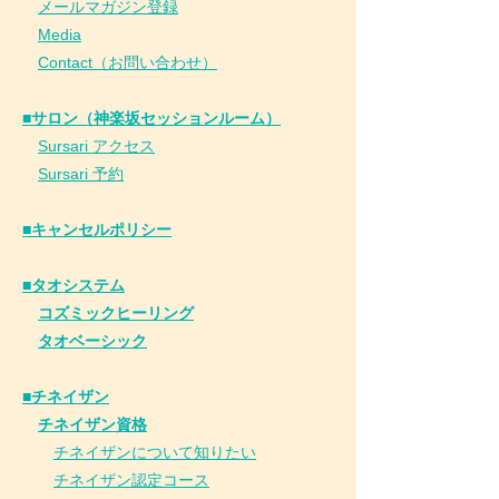
​
メールマガジン登録
​
Media
Contact（お問い合わせ）
■サロン（神楽坂セッションルーム）
Sursari アクセス
Sursari 予約
​■キャンセルポリシー
■タオシステム
コズミックヒーリング
タオベーシック
■チネイザン
​
チネイザン資格
チネイザンについて知りたい
チネイザン
認
定コース