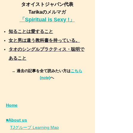
タオイストジャパン代表
Tarikaの
メルマガ
「Spiritual is Sexy !」
知ることは愛すること
女と男は違う教科書を持っている。
タオのシングルプラクティス・聡明で
あること
→ 過去の記事を全て読みたい方は
こちら
(note)
へ
Home
■About us
​
TJグループ Learning Map