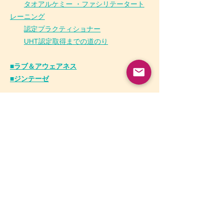
タオアルケミー ・ファシリテータート
レーニング
認定プラクティショナー
UHT認定取得までの道のり
■ラブ＆アウェアネス
■ジンテーゼ
チネイザン・プロジェクト事業部
ボディポジティブ事業部