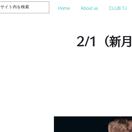
Home
About us
CLUB TJ
2/1（新