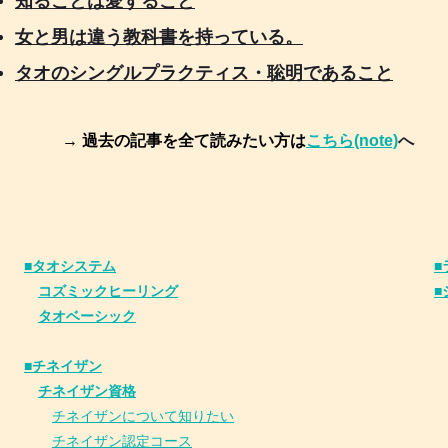
知ることは愛すること
女と男は違う教科書を持っている。
タオのシングルプラクティス・聡明であること
→ 過去の記事を全て読みたい方は
こちら(note)
へ
■タオシステム
■
コズミックヒーリング
■
タオベーシック
■チネイザン
​
チネイザン資格
チネイザンについて知りたい
チネイザン
認
定コース