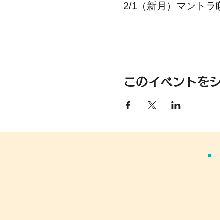
2/1（新月）マントラ
このイベントを