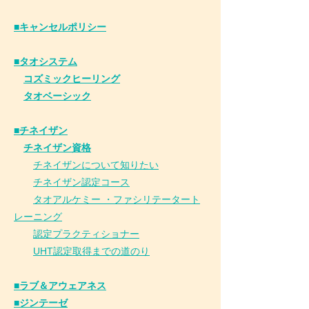
​■キャンセルポリシー
■タオシステム
コズミックヒーリング
タオベーシック
■チネイザン
​
チネイザン資格
チネイザンについて知りたい
チネイザン
認
定コース
タオアルケミー ・ファシリテータート
レーニング
認定プラクティショナー
UHT認定取得までの道のり
■ラブ＆アウェアネス
■ジンテーゼ