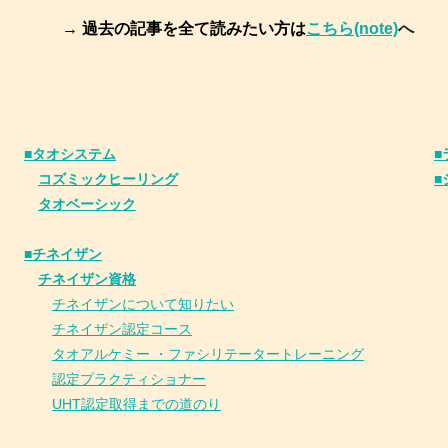
→ 過去の記事を全て読みたい方は
こちら(note)
へ
■タオシステム
■
コズミックヒーリング
■
タオベーシック
■チネイザン
​
チネイザン資格
チネイザンについて知りたい
チネイザン
認
定コース
タオアルケミー ・ファシリテータートレーニング
認定プラクティショナー
UHT認定取得までの道のり