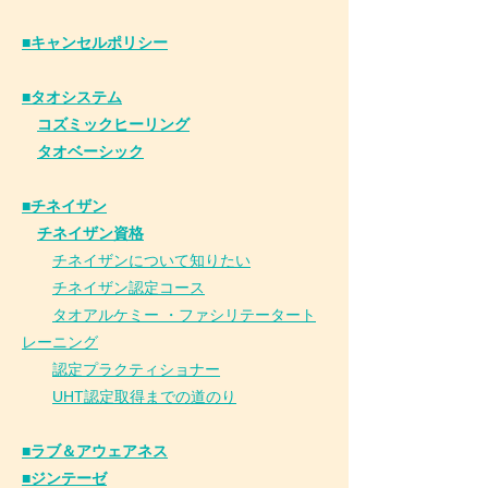
​■キャンセルポリシー
■タオシステム
コズミックヒーリング
タオベーシック
■チネイザン
​
チネイザン資格
チネイザンについて知りたい
チネイザン
認
定コース
タオアルケミー ・ファシリテータート
レーニング
認定プラクティショナー
UHT認定取得までの道のり
■ラブ＆アウェアネス
■ジンテーゼ