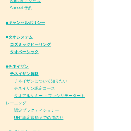
Sursari アクセス
Sursari 予約
​■キャンセルポリシー
■タオシステム
コズミックヒーリング
タオベーシック
■チネイザン
​
チネイザン資格
チネイザンについて知りたい
チネイザン
認
定コース
タオアルケミー ・ファシリテータート
レーニング
認定プラクティショナー
UHT認定取得までの道のり