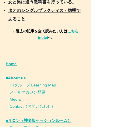
女と男は違う教科書を持っている。
タオのシングルプラクティス・聡明で
あること
→ 過去の記事を全て読みたい方は
こちら
(note)
へ
Home
■About us
​
TJグループ Learning Map
​
メールマガジン登録
​
Media
Contact（お問い合わせ）
■サロン（神楽坂セッションルーム）