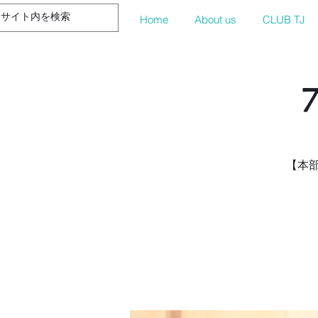
Home
About us
CLUB TJ
【本部