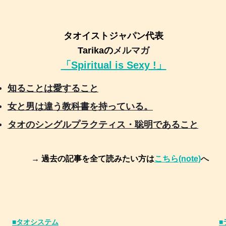
タオイストジャパン代表
Tarikaの
メルマガ
「Spiritual is Sexy !」
知ることは愛すること
女と男は違う教科書を持っている。
タオのシングルプラクティス・聡明であること
→ 過去の記事を全て読みたい方は
こちら(note)
へ
■タオシステム
■