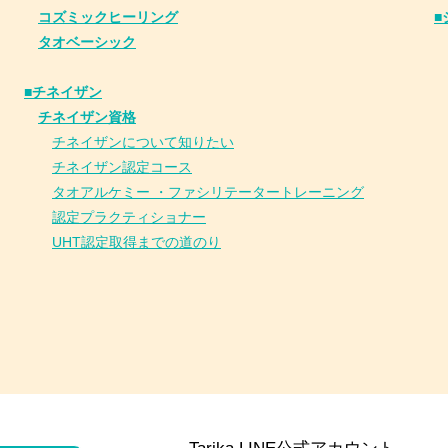
コズミックヒーリング
■
タオベーシック
■チネイザン
​
チネイザン資格
チネイザンについて知りたい
チネイザン
認
定コース
タオアルケミー ・ファシリテータートレーニング
認定プラクティショナー
UHT認定取得までの道のり