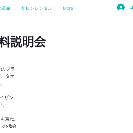
の革命
サロンレンタル
More
無料説明会
ンのプラ
ど、タオ
。
イザン
い。
会も兼ね
この機会