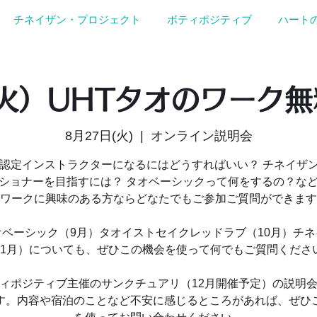
チネイザン・プロジェクト
ボティポジティブ
ハート
（火）UHTタオのワーク
8月27日(火)
  |  
オンライン説明会
T認定インストラクターになるにはどうすればいい？ チネイザ
ショナーを目指すには？ タオベーシックって何をするの？な
ワークに興味のある方ならどなたでもご参加ご質問ができます
オベーシック（9月）タオイストセイクレッドラブ（10月）チネ
11月）についても、ぜひこの機会を使って何でもご質問くださ
ィポジティブ主催のサンクチュアリ（12月開催予定）の説明
す。内容や宿泊のことなど不安に感じるところがあれば、ぜひ