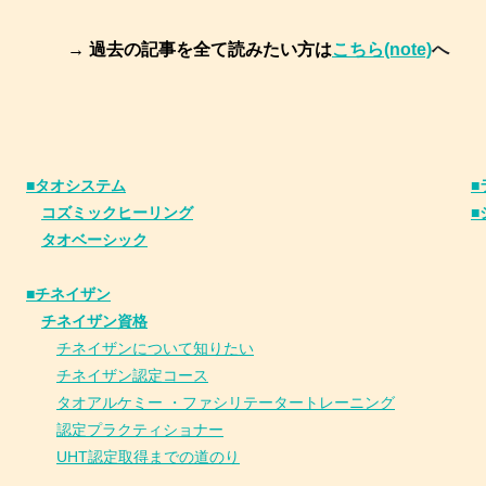
→ 過去の記事を全て読みたい方は
こちら(note)
へ
■タオシステム
■
コズミックヒーリング
■
タオベーシック
■チネイザン
​
チネイザン資格
チネイザンについて知りたい
チネイザン
認
定コース
タオアルケミー ・ファシリテータートレーニング
認定プラクティショナー
UHT認定取得までの道のり