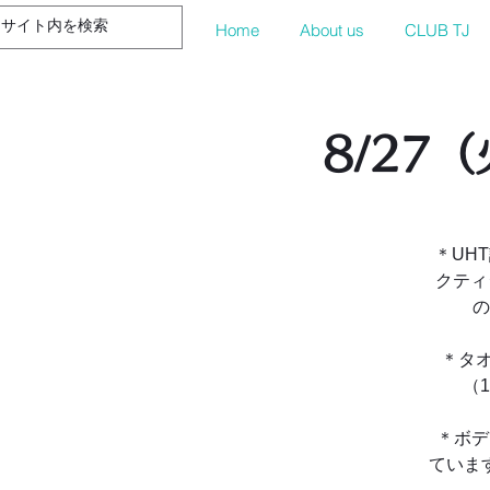
Home
About us
CLUB TJ
8/27
＊UH
クティ
の
＊タ
（
＊ボデ
ていま