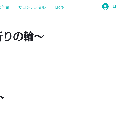
の革命
サロンレンタル
More
e～祈りの輪～
💫