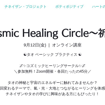
チネイザン・プロジェクト
ボティポジティブ
ハート
smic Healing Circl
9月12日(金)
  |  
オンライン講座
☯️タオ ベーシック プラクティス ☯️
🌌✨コズミックヒーリングサークル✨🌌
＼参加無料！Zoom開催・各回たったの45分／
タオの神秘と宇宙のエネルギーに触れてみませんか？
回変わるテーマで、氣・光・大地とつながるヒーリングを体感
チネイザンやタオの学びに興味がある方にもぴったり！