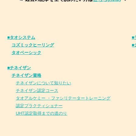
■タオシステム
■
コズミックヒーリング
■
タオベーシック
■チネイザン
​
チネイザン資格
チネイザンについて知りたい
チネイザン
認
定コース
タオアルケミー ・ファシリテータートレーニング
認定プラクティショナー
UHT認定取得までの道のり