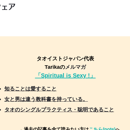
シェア
タオイストジャパン代表
Tarikaの
メルマガ
「Spiritual is Sexy !」
知ることは愛すること
女と男は違う教科書を持っている。
タオのシングルプラクティス・聡明であること
→ 過去の記事を全て読みたい方は
こちら(note)
へ