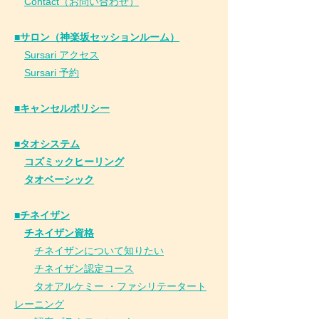
Contact（お問い合わせ）
■サロン（神楽坂セッションルーム）
Sursari アクセス
Sursari 予約
​■キャンセルポリシー
■タオシステム
コズミックヒーリング
タオベーシック
■チネイザン
​
チネイザン資格
チネイザンについて知りたい
チネイザン
認
定コース
タオアルケミー ・ファシリテータート
レーニング