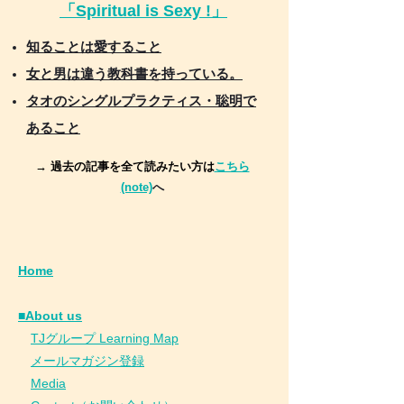
「Spiritual is Sexy !」
知ることは愛すること
女と男は違う教科書を持っている。
タオのシングルプラクティス・聡明で
あること
→ 過去の記事を全て読みたい方は
こちら
(note)
へ
Home
■About us
​
TJグループ Learning Map
​
メールマガジン登録
​
Media