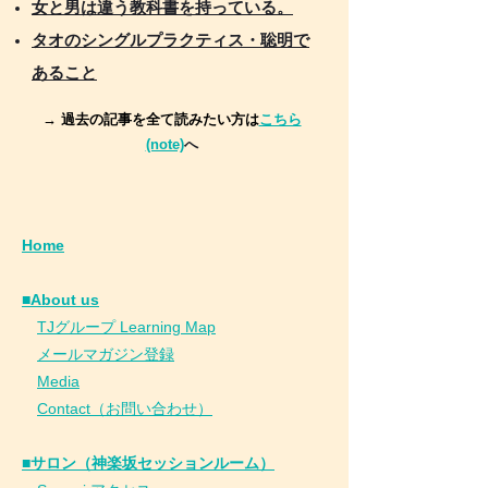
女と男は違う教科書を持っている。
タオのシングルプラクティス・聡明で
あること
→ 過去の記事を全て読みたい方は
こちら
(note)
へ
Home
■About us
​
TJグループ Learning Map
​
メールマガジン登録
​
Media
Contact（お問い合わせ）
■サロン（神楽坂セッションルーム）