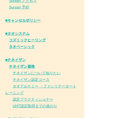
Sursari アクセス
Sursari 予約
​■キャンセルポリシー
■タオシステム
コズミックヒーリング
タオベーシック
■チネイザン
​
チネイザン資格
チネイザンについて知りたい
チネイザン
認
定コース
タオアルケミー ・ファシリテータート
レーニング
認定プラクティショナー
UHT認定取得までの道のり