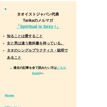
タオイストジャパン代表
Tarikaの
メルマガ
「Spiritual is Sexy !」
知ることは愛すること
女と男は違う教科書を持っている。
タオのシングルプラクティス・聡明で
あること
→ 過去の記事を全て読みたい方は
こちら
(note)
へ
Home