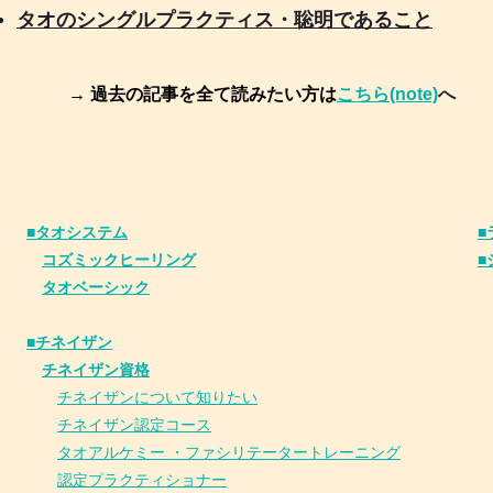
タオのシングルプラクティス・聡明であること
→ 過去の記事を全て読みたい方は
こちら(note)
へ
■タオシステム
■
コズミックヒーリング
■
タオベーシック
■チネイザン
​
チネイザン資格
チネイザンについて知りたい
チネイザン
認
定コース
タオアルケミー ・ファシリテータートレーニング
認定プラクティショナー