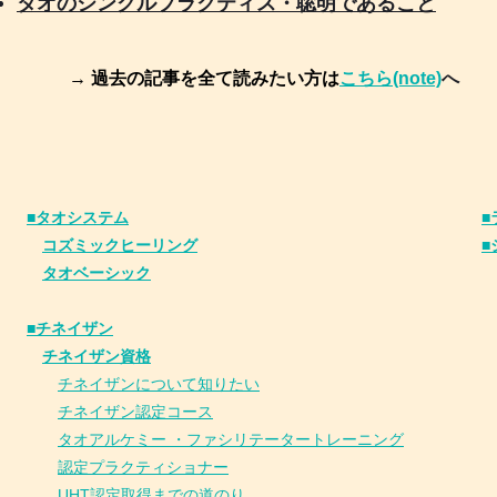
タオのシングルプラクティス・聡明であること
→ 過去の記事を全て読みたい方は
こちら(note)
へ
■タオシステム
■
コズミックヒーリング
■
タオベーシック
■チネイザン
​
チネイザン資格
チネイザンについて知りたい
チネイザン
認
定コース
タオアルケミー ・ファシリテータートレーニング
認定プラクティショナー
UHT認定取得までの道のり