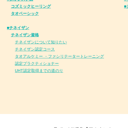
コズミックヒーリング
■
タオベーシック
■チネイザン
​
チネイザン資格
チネイザンについて知りたい
チネイザン
認
定コース
タオアルケミー ・ファシリテータートレーニング
認定プラクティショナー
UHT認定取得までの道のり