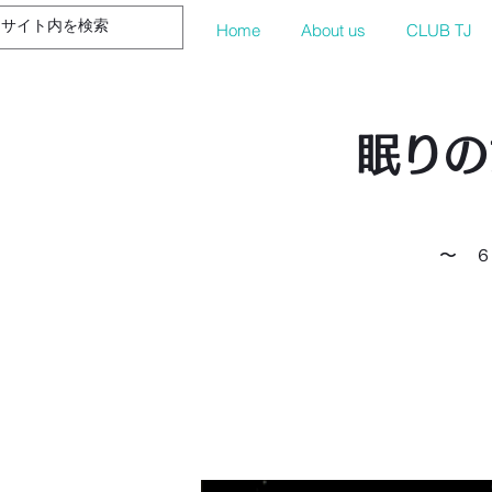
Home
About us
CLUB TJ
​眠りの
〜 ６