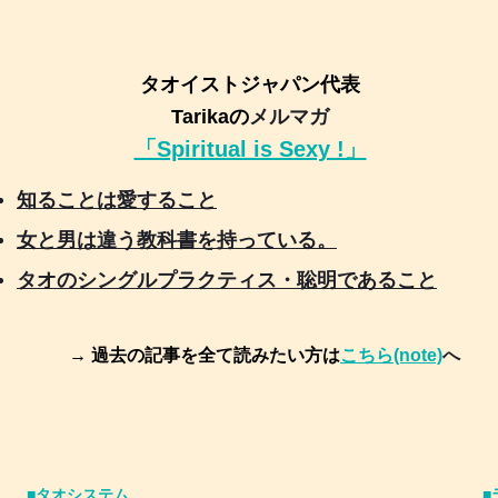
タオイストジャパン代表
Tarikaの
メルマガ
「Spiritual is Sexy !」
知ることは愛すること
女と男は違う教科書を持っている。
タオのシングルプラクティス・聡明であること
→ 過去の記事を全て読みたい方は
こちら(note)
へ
■タオシステム
■