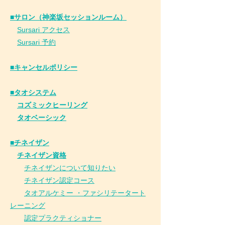
■サロン（神楽坂セッションルーム）
Sursari アクセス
Sursari 予約
​■キャンセルポリシー
■タオシステム
コズミックヒーリング
タオベーシック
■チネイザン
​
チネイザン資格
チネイザンについて知りたい
チネイザン
認
定コース
タオアルケミー ・ファシリテータート
レーニング
認定プラクティショナー