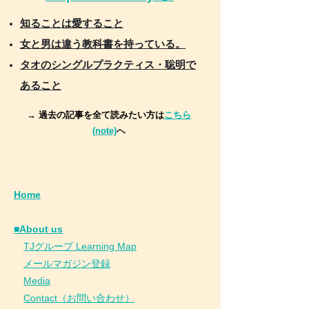
知ることは愛すること
女と男は違う教科書を持っている。
タオのシングルプラクティス・聡明で
あること
→ 過去の記事を全て読みたい方は
こちら
(note)
へ
Home
■About us
​
TJグループ Learning Map
​
メールマガジン登録
​
Media
Contact（お問い合わせ）