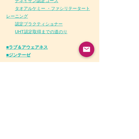
チネイザン
認
定コース
タオアルケミー ・ファシリテータート
レーニング
認定プラクティショナー
UHT認定取得までの道のり
■ラブ＆アウェアネス
■ジンテーゼ
チネイザン・プロジェクト事業部
ボディポジティブ事業部