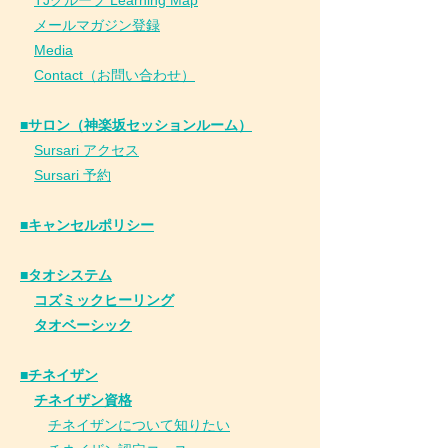
​
TJグループ Learning Map
​
メールマガジン登録
​
Media
Contact（お問い合わせ）
■サロン（神楽坂セッションルーム）
Sursari アクセス
Sursari 予約
​■キャンセルポリシー
■タオシステム
コズミックヒーリング
タオベーシック
■チネイザン
​
チネイザン資格
チネイザンについて知りたい