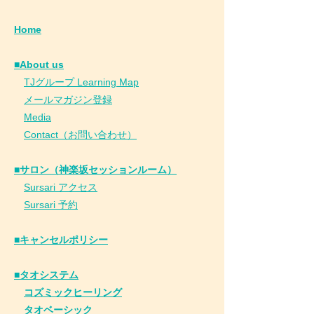
Home
■About us
​
TJグループ Learning Map
​
メールマガジン登録
​
Media
Contact（お問い合わせ）
■サロン（神楽坂セッションルーム）
Sursari アクセス
Sursari 予約
​■キャンセルポリシー
■タオシステム
コズミックヒーリング
タオベーシック