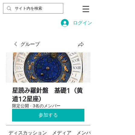
ログイン
グループ
星読み羅針盤 基礎1（黄
道12星座）
限定公開
·
3名のメンバー
参加する
ディスカッション
メディア
メンバー