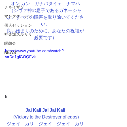
オン ガン　ガナパタイェ　ナマハ
チネイザン
（シヴァ神の息子であるガネーシャ
マンタク・チア
よ。すべての障害を取り除いてくださ
い、
個人セッション
良い始まりのために、あなたの祝福が
神楽坂スルサリ
必要です）
瞑想会
https://www.youtube.com/watch?
NEWS
v=De1glGOQFvk
k
Jai Kali Jai Jai Kali
(Victory to the Destroyer of egos)
ジェイ　カリ　ジェイ　ジェイ　カリ