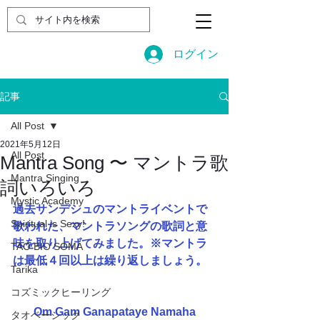
ログイン
記事
All Post
2021年5月12日
All Post
Mantra Song 〜 マントラ歌
Mantra Singing
詞いろいろ
Mystic Academy
過去サンデシュのマントライベントで
Spiritual is Sexy!
歌われた、マントラソングの歌詞と意
味を取り上げてみました。※マントラ
TAO BIO SOMA
は最低４回以上は繰り返しましょう。
Tarika
コズミックヒーリング
Om Gam Ganapataye Namaha
タオベーシック