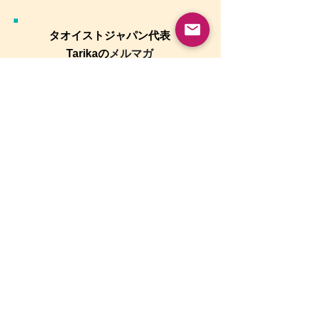
タオイストジャパン代表
Tarikaの
メルマガ
「Spiritual is Sexy !」
数秘イベントセミナー
２年ぶり、あぷ
知ることは愛すること
「数で知る、幼少期から
秘コースがスタ
女と男は違う教科書を持っている。
の影響」
タオのシングルプラクティス・聡明で
あること
→ 過去の記事を全て読みたい方は
こちら
(note)
へ
Home
■About us