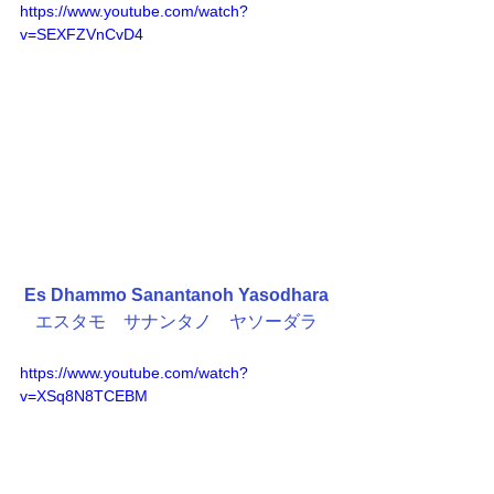
https://www.youtube.com/watch?
v=SEXFZVnCvD4
Es Dhammo Sanantanoh Yasodhara
エスタモ　サナンタノ　ヤソーダラ
https://www.youtube.com/watch?
v=XSq8N8TCEBM