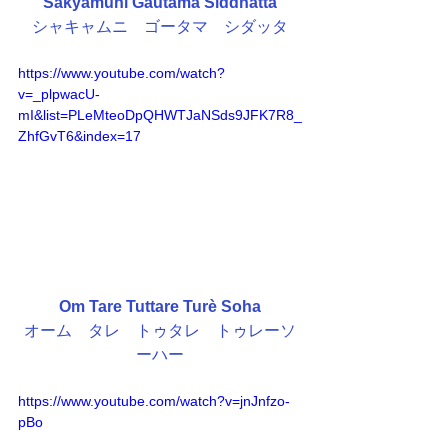
Sakyamuni Gautama Siddhatta
シャキャムニ　ゴータマ　シダッタ
https://www.youtube.com/watch?
v=_plpwacU-
mI&list=PLeMteoDpQHWTJaNSds9JFK7R8_
ZhfGvT6&index=17
Om Tare Tuttare Turè Soha
オーム　タレ　トゥタレ　トゥレーソ
ーハー
https://www.youtube.com/watch?v=jnJnfzo-
pBo