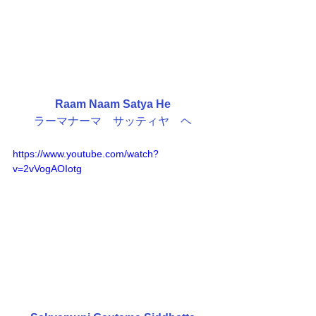
Raam Naam Satya He
ラーマナーマ　サッティヤ　ヘ
https://www.youtube.com/watch?
v=2vVogAOIotg