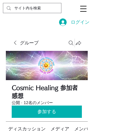
ログイン
グループ
Cosmic Healing 参加者
感想
公開
·
12名のメンバー
参加する
ディスカッション
メディア
メンバー