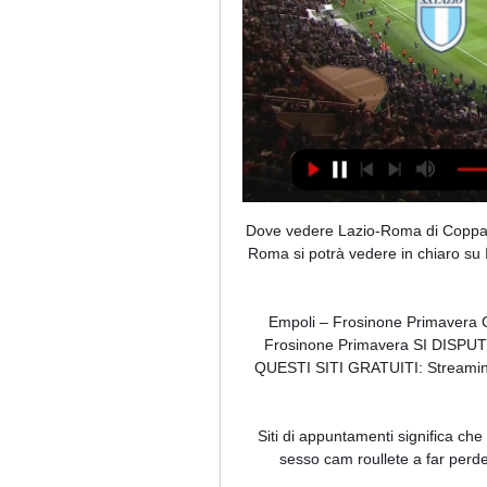
Dove vedere Lazio-Roma di Coppa Italia in diretta tv e 16 ore fa — Il derby di Coppa Italia Lazio-Roma si potrà vedere in chiaro su Italia 1. Sarà possibile anche vedere il match in streaming su Mediaset ...

Empoli – Frosinone Primavera Campionato Primavera 19 Settembre dalle 11.00 Empoli – Frosinone Primavera SI DISPUTERA’ Sabato 19 Settembre. PUOI GUARDARLA GRAZIE A QUESTI SITI GRATUITI: Streaming#1 / Streaming#2 / Streaming#3 STREAMING SICURO AL 100% !!!

Siti di appuntamenti significa che il www sexy milf com incontrare bisessuali pov adulto libero sesso cam roullete a far perdere la cava loro ormoni sessuali con qualcuno. che le tue.

Dom 5 Marzo 2017, alle 20:45 Alessandro Rossi, batteria - Andrea Lombardini, basso - Massimo Imperatore, chitarra - Massimiliano Milesi, sassofoni Anteprima …

Risultati/ Amichevoli Under 21, Under 20 e Under 19 in diretta livescore (venerdì 14 novembre 2014) 14.11.2014 - La Redazione Risultati Amichevoli U19, U20 e U21 in diretta livescore: sono diversi e interessanti i match che daranno il via alla giornata.

Il terzo campionato torna in diretta anche oggi, domenica 13 ottobre: dopo quindi i pochi anticipi a cui abbiamo assistito ieri, ecco che siamo davvero impazienti di vivere i match e quindi di conoscere i risultati della Serie C di quest’oggi,. FINALE Virtus Francavilla-Vibonese 6-2. FINALE Bari …

Lazio-Roma: Mediaset, Rai o Sky? Dove vedere la Coppa 5 ore fa — Lazio-Roma sarà trasmessa in diretta esclusiva da Mediaset su Italia 1. In streaming la partita si può seguire sull'app di Mediaset Infinity ...

Castelnuovo di Porto, il sindaco riapre il fascicolo case popolari dopo 40 anni di oblio. A Castelnuovo di Porto si torna a parlare di case popolari,. Si svolgerà oggi a Roma …

EFFETTO FOGNINI IN ABRUZZO GIOVANI ITALIANI SUGLI SCUDI A FRANCAVILLA MUSETTI: “FABIO UN ESEMPIO, SPERO ENTRI IN TOP 10” Francavilla al Mare, 22 aprile 2019 – L’effetto Fognini irrompe sugli Internazionali di Tennis d’Abruzzo | GoldBet Tennis Cup.

Kangoeroes Basket Willebroek Antwerp Giants in diretta: scopri i risultati della partita Kangoeroes Basket Willebroek Antwerp Giants live e segui i tabellini in diretta Kangoeroes Basket Willebroek Antwerp Giants grazie al nostro livescore. Partita di BLB giocata il 24/11/18 19:30

Juve Stabia U19: Sicula: Sicula Leonzio:. Sicula Leonzio-:-Ternana. Profili simili. Giocatori Squadra Valore di mercato; Paolo Bastianello Portiere Frosinone Calcio.

Lazio-Roma in diretta TV e in streaming 1 set 2019 — Il derby di Roma verrà trasmesso in esclusiva da Sky su Sky Sport Serie A (canale 202) e Sky Sport 251. Gli abbonati potranno seguirlo in ...

Risultati Serie D – Ecco il programma valido per la giornata del campionato di Serie D, un turno che ha regalato spettacolo ed emozioni ma soprattutto indicazioni per le zone alte e basse della classifica. Dominio del Lecco contro la Fezzanese, finisce addirittura 5-0, sei gol davanti al

Similar matches. 0 : 2. Scala Camilla. C. Hoste Ferrer. March 22, 2018, 12:30. Benedetta Ivaldi. Scala Camilla. November 7, 2017, 10:30. 0 : 2. Scala Camilla. Chiesa.

Tra le possibilità per la diretta streaming di Cagliari Inter c'è anche nel 2019 quella dei siti dei bookmaker. Ma non è scontato poiché occorre fare i conti con alcune limitazioni: la parzialità del calendario dei match in programma, legato come al solito ai diritti televisivi e agli orari.

Qualificazioni Europei femminili, Italia-Bosnia in diretta Rai (Di martedì 8 ottobre 2019) Dove vedere Italia Bosnia femminile in Tv e streaming – Prosegue il percorso dell’Italia femminile nelle Qualificazioni ai prossimi Europei, che si te