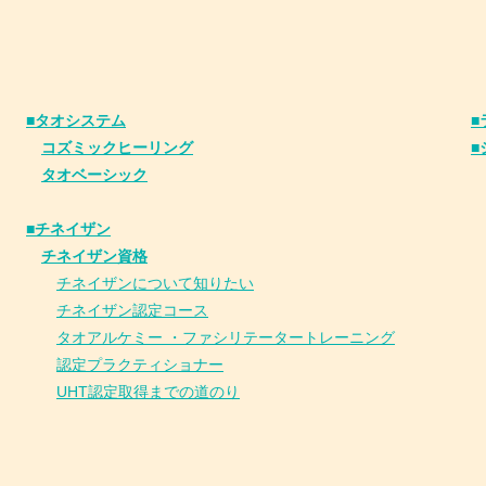
■タオシステム
■
コズミックヒーリング
■
タオベーシック
■チネイザン
​
チネイザン資格
チネイザンについて知りたい
チネイザン
認
定コース
タオアルケミー ・ファシリテータートレーニング
認定プラクティショナー
UHT認定取得までの道のり