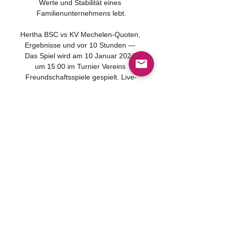
Werte und Stabilität eines 
Familienunternehmens lebt.

Hertha BSC vs KV Mechelen-Quoten, 
Ergebnisse und vor 10 Stunden — 
Das Spiel wird am 10 Januar 2024 
um 15:00 im Turnier Vereins 
Freundschaftsspiele gespielt. Live-
Online-Stream mit Hertha BSC gegen 
KV Mechelen ...

Datum Spiel Ergebnis; Sa, 
01.02.2014 - 14.00 Uhr: SV 
Gössendorf - SVG (in Pachern) 3:0 
(2:0) STFV-Bericht: Sa, 08.02.2014 - 
12.00 Uhr: SV Lebring - SVG (STFV.
0
0