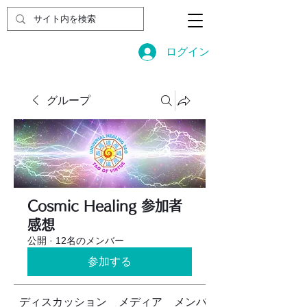
ログイン
グループ
Cosmic Healing 参加者
感想
公開
·
12名のメンバー
参加する
ディスカッション
メディア
メンバー