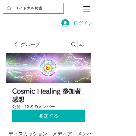
ログイン
グループ
Cosmic Healing 参加者
感想
公開
·
12名のメンバー
参加する
ディスカッション
メディア
メンバー