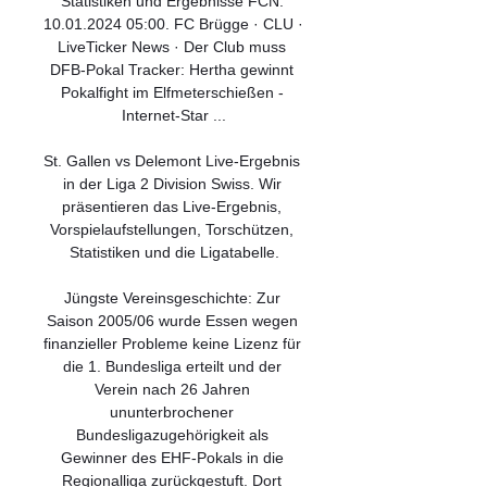
Statistiken und Ergebnisse FCN. 
10.01.2024 05:00. FC Brügge · CLU · 
LiveTicker News · Der Club muss 
DFB-Pokal Tracker: Hertha gewinnt 
Pokalfight im Elfmeterschießen - 
Internet-Star ...

St. Gallen vs Delemont Live-Ergebnis 
in der Liga 2 Division Swiss. Wir 
präsentieren das Live-Ergebnis, 
Vorspielaufstellungen, Torschützen, 
Statistiken und die Ligatabelle.

Jüngste Vereinsgeschichte: Zur 
Saison 2005/06 wurde Essen wegen 
finanzieller Probleme keine Lizenz für 
die 1. Bundesliga erteilt und der 
Verein nach 26 Jahren 
ununterbrochener 
Bundesligazugehörigkeit als 
Gewinner des EHF-Pokals in die 
Regionalliga zurückgestuft. Dort 