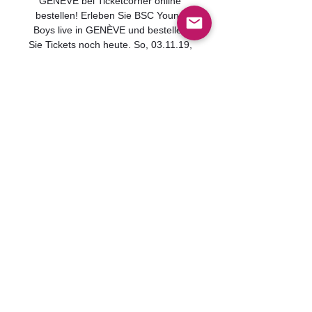
GENÈVE bei Ticketcorner online 
bestellen! Erleben Sie BSC Young 
Boys live in GENÈVE und bestellen 
Sie Tickets noch heute. So, 03.11.19, 
16:00 Uhr Stade de Genève Route 
des Jeunes 16, 1227 GENÈVE. 
Servette FC - Raiffeisen Super 
League 2019/20 Weitere 
Informationen. Wann & wo? 
Anfahrtsskizze; Im Kalender.
0
0
Rédigez un commentaire...
グループについて
グループへようこそ！他のメンバ