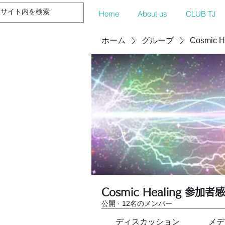
Home
About us
CLUB TJ
ホーム
グループ
Cosmic 
Cosmic Healing 参加者
公開
·
12名のメンバー
ディスカッション
メデ