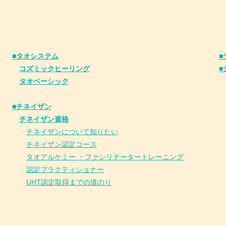
■タオシステム
■
コズミックヒーリング
■
タオベーシック
■チネイザン
​
チネイザン資格
チネイザンについて知りたい
チネイザン
認
定コース
タオアルケミー ・ファシリテータートレーニング
認定プラクティショナー
UHT認定取得までの道のり