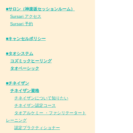
■サロン（神楽坂セッションルーム）
Sursari アクセス
Sursari 予約
​■キャンセルポリシー
■タオシステム
コズミックヒーリング
タオベーシック
■チネイザン
​
チネイザン資格
チネイザンについて知りたい
チネイザン
認
定コース
タオアルケミー ・ファシリテータート
レーニング
認定プラクティショナー