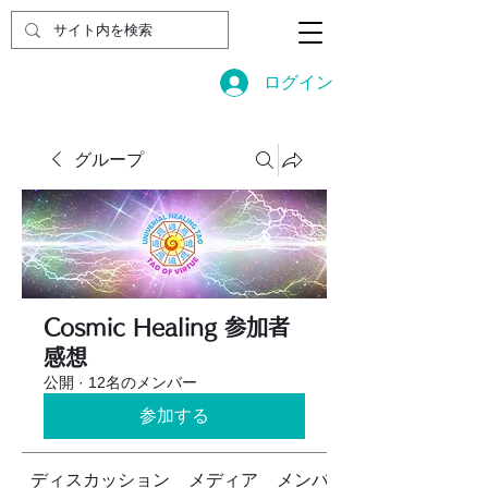
ログイン
グループ
Cosmic Healing 参加者
感想
公開
·
12名のメンバー
参加する
ディスカッション
メディア
メンバー