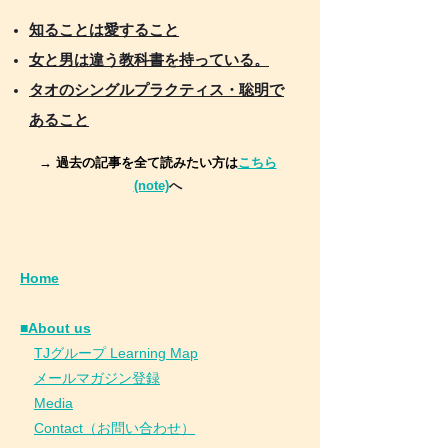
知ることは愛すること
女と男は違う教科書を持っている。
タオのシングルプラクティス・聡明で
あること
→ 過去の記事を全て読みたい方は
こちら
(note)
へ
Home
■About us
​
TJグループ Learning Map
​
メールマガジン登録
​
Media
Contact（お問い合わせ）