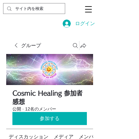
ログイン
グループ
Cosmic Healing 参加者
感想
公開
·
12名のメンバー
参加する
ディスカッション
メディア
メンバー