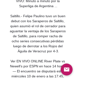
VIVO: Minuto a minuto por la 
Superliga de Argentina ...

Saltillo.- Felipe Paulino tuvo un buen 
debut con los Saraperos de Saltillo, 
quien asumió el rol de cerrador para 
aguantar la ventaja de los Saraperos 
de Saltillo, para romper racha de 
ocho series consecutivas pérdidas 
luego de derrotar a los Rojos del 
Águila de Veracruz por 4-3.

Ver EN VIVO ONLINE River Plate vs 
Newell's por ESPN en hace 14 horas 
— El encuentro se disputará este 
miércoles 10 de enero a las 17:45, 
hora de Argentina. ¿DÓNDE VER 
RIVER PLATE (U) VS. NEWELLS? El 
juego no tendrá ...

River Plate vea el minuto a min | 
Novice Karate Group (ages 8 8 jul 