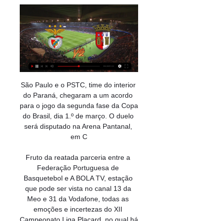
São Paulo e o PSTC, time do interior do Paraná, chegaram a um acordo para o jogo da segunda fase da Copa do Brasil, dia 1.º de março. O duelo será disputado na Arena Pantanal, em C

Fruto da reatada parceria entre a Federação Portuguesa de Basquetebol e A BOLA TV, estação que pode ser vista no canal 13 da Meo e 31 da Vodafone, todas as emoções e incertezas do XII Campeonato Liga Placard, no qual há que assinalar o ansiado regresso do Sporting ao escalão e com a sensacional Oliveirense a defender o cetro pela.

Ouça ao vivo e grátis o jogo Ponte Preta x Vila Nova, Brasil - Série B, 31/08/2018 às 21:30. Lista com rádios online que trasmitem Ponte Preta x Vila Nova

O XV e Piracicaba perdeu na tarde deste sábado, 30 de março, para o Atibaia pelo placar de 1 a 0, pela última rodada da primeira fase do Campeonato Paulista Série A2, no Barão da Serra Negra.

Para qualquer noite no valor acima de 40 euros, é aplicado um desconto de 40 euros em troca de 2.000 pontos. O uso dos pontos só opde ser feito em parcelas de 2.000 pontos. Os descontos no valor de 40€ são acumuláveis dentro do limite de 1.000.000 de pontos por reserva. As condições gerais de utilização do Le Club AccorHotels se aplicam.

Vitória da Conquista; Localização. Tentando determinar sua localização... Por favor, aguarde... Rede Transamérica de Comunicação. Rede Transamérica de Comunicação.

Recreativo Da Caala 1º de Maio de Benguela Bravos Do Maquis Desportivo Da Huila Ferrovia Do Huambo Interclube de Angola Kuando Kubango FC P. Associacao Do Sambizanga Petro Luanda Petroleos Do Lobito Primeiro de Agosto Recreativo Do Libolo Sagrada Esperanca Santa Rita Sporting Cabinda Wiliete SC

Querendo se aproximar da zona de classificação para a elite do futebol brasileiro, o Operário-PR recebe o Criciúma, que vive um momento mais delicado na Série B. A partida está prevista para esta terça-feira, às 20h30 (de Brasília), no Estádio Germano Kruger, pela 33ª rodada da competição.

DIRETO benfica vs chaves em directo online ao vivo gratis sport tv benfica chaves live streaming 14 de agosto 2017 DIRETO benfica vs chaves em TV +>Transmissão<+ Benfica x Chaves ao vivo Ten Square Games https support tensquaregames 115002405925 TV Transmissão Benfica x Ch

Assistir Palmeiras x Avaí - AO VIVO - Brasileirão 2019!. Seja bem vindo ao site Jogos de hoje, aqui você encontrará jogos, horários e transmissões das partidas ao vivo para assistir na TV ou via Internet! Bacana né? Fique por dentro de todos os jogos do dia,.

Transmissão em São Caetano Do Sul - SP. Utilize nosso guia de endereços para encontrar telefones e endereços de empresas em Transmissão - São Caetano Do Sul

Hato Mayor, República Dominicana – A seleção de Porto Rico será a rival do Brasil, hoje, às 20 horas, na segunda rodada da 5.ª Copa América Feminina de Basquete disputada na República Dominicana. Jogam ainda Argentina x Canadá e Cuba x República Dominicana. O Brasil está …

Consulta gratuita de fretes de Barra Mansa/RJ para Rio Grande do Norte no maior site de divulgação de cargas do Brasil, possibilitando que motoristas autônomos encontrem cargas para transportar a partir do aplicativo de fretes: Fretebras Checkin, disponível no Google Play.

Campeonato Brasileiro de Futebol - Série B 2018 / Ponte Preta - SP 1x1 Vila Nova - GO / Sexta, 31 de Agosto de 2018 21:30 / Moisés Lucarelli - Campinas - S

SC Braga 3 - 2 SL Benfica Testa a velocidade da tua internet com o MEO · SAPO Desporto. adnxs. SC Braga Sporting Clube de Braga SCB. Estado Terminado • Tempo de jogo 90' • Tempo extra + ...

Assistir Benfica x Braga Ao Vivo OnlEne HD Benfica x Braga AO VIVO: onde assistir jogo em tempo real pela Primeira Liga Saiba onde assistir e acompanhar minuto a minuto do Jogo Benfica x Sporting ao ...

On—[Facebook-Link-Post—Google—Twitter—Linkedin-]-Blog—5-motivos-para-fazer-transmissão-ao-vivo-no-facebook Previous Next junho 29, 2017 Postado por On Marketing Digital 5 motivos para fazer transmissão ao vivo no Facebook

Comparação de odds Brasil Porto Rico de 07/08/2019, entre as melhores casas de apostas para apostar, e venha assistir Basquetebol ao vivo com nosso serviço livescore

Barra da Tijuca/RJ: Hospedagem com Café da Manhã no Brisa Barra Hotel. Em até 12x! Viagens. Cidades. Barra da Tijuca Rio de Janeiro RJ 22620-172 como chegar. Spa Maria Bonita em Nova Friburgo/RJ: 7 Noites e 4 Refeições/Dia. a partir de. R$ 1.799. Ver todas. Ofertas imperdíveis.

Willyan (Vitória Setúbal) sofreu uma falta no flanco direito. 36' Falta de João Vigário (Vitória Guimarães). 35' Oportunidade falhada por Héldon (Vitória Guimarães) remate com o pé esquerdo de fora da área. 34' Pedro Pinto (Vitória Setúbal) sofreu uma falta na sua área. 34' Falta de Héldon (Vitória Guimarães). 33'

Luanda - O empresário da Costa do Marfim, Dabine Dabire, solto recentemente pelo Tribunal Supremo de Angola, diz sentir-se aliviado e que vai manter-se em Angola para mostrar que …

Encontre Martial Arts em Rio de Janeiro, RJ. Os anúncios incluem Confederação Brasileira de Jiu-Jitsu, BRAZILIAN TOP TEAM - Official Page, Sjjsaf Sport Jiu Jitsu South American Federation, Team Nogueira Recreio, Kombato Brasil e Eu amo Taekwondo. Clique em cada um dos anúncios da lista por baixo do mapa para conseguir mais informações.

A Tijuca é um dos mais tradicionais bairros do Rio de Janeiro e está entre os bairros de maior poder aquisitivo da Zona Norte e sua localização privilegiada lhe confere fácil acesso tanto à Zona Sul como ao Centro da cidade.

Braga x Benfica ao vivo 09/02/2023 - Onde Assistir? 09/02/2023 — Sport TV (Canal Pago). sporting-cp-x-pacos-de-ferreira-onde-assistir. Nesta época, a Sport TV é um ...

Bragança-Vizela Prozis-Vilaverdense Angrense-Casa Pia U. Leiria-Praiense. 3- Marítimo Madeira “B” 4- SC Vianense 5- CCD Minas Argozelo 6- AD Camacha 7- SC Mirandela. TVI recusa manipulação na transmissão do Benfica-Lyon. APP MAISFUTEBOL.

"O bom de viver num mundo sem fronteiras é poder criar meu próprio mundo." saiba mais “Nos últimos três anos, formamos 150 novos empreendedores." saiba mais "Minha nota do ENEM abriu as portas para um novo mundo." saiba mais "Fui encorajado a tirar o meu projeto do papel."

Encontros que envolvem os quatro primeiros classificados do último campeonato com transmissão em direto. Confira as datas. amp video_youtube O Jogo Há 9 dias. bookmark_border.. Santa Clara - Taça de Portugal. o melhor jogo desta época no Vale do Romeiro em que o Benfica e Castelo Branco fez a festa da Taça de Portugal.

20/05 - Esportivo 2x0 Pelotas (Montanha dos Vinhedos) Campeonato Gaúcho Série A2 Ficha Técnica ESPORTIVO: Luiz Müller, Thiaguinho, Fernando Cardozo, Tiago Gasparetto, Roger Bastos, Renan Pedrada (Robert), Eduardinho (João Carlos), Diego Torres, Welder, Vinícius Martins (Maikon) e Jean Carlos. Técnico: Cristian de Souza.

️ SPORTING BRAGA BENFICA PRIMEIRA LIGA EN VIVO 3:35:05SportingBraga #Braga #Benfica #PrimeiraLiga #Portugal #CristiánBorja #Borja Cristián Borja nuevamente afrontará un partido de relevancia en ...YouTube · TuToScore · há 3 semanas

Relato TSF Golo no último suspiro. SC Braga cede empate ao Vitória SC no dérbi do Minho · Musa fez o terceiro e último golo do Benfica frente ao Arouca ...

SL BENFICA vs SC BRAGA - Taça Portugal - Pack Bifana Condições. Serviços incluídos: - 1 Bifana + 1 bebida no restaurante "Terceiro Anel" - 1 Bilhete de jogo SL Benfica vs SC Braga, Bancada BTV Sector 20, ...

FISCALIZAÇÃO DIRECIONADA NÍVEL DE SERVIÇO ANO II – Nº 02 CLASSIFICAÇÃO GERAL LINHAS ACIMA DA TOLERÂNCIA _____ A Classificação Final apresenta o resultado da aplicação da …

Confira a classificação do Grupo 5 do Paulistão Sub-20: 1° Corinthians (16 pontos), 2° EC São Bernardo (12 pontos), 3° São Caetano (10 pontos), 4° São Bernardo FC e 5º Santo André (7 pontos), 6° Água Santa (6 pontos), 7° Santos FC (5 pontos) e na …

Água Santa U20. América-MG U20. America-RN U20. Andradina EC U20. Aquidauanense U20. Athletico-PR U20.. São Bernardo FC U20. São Caetano U20. São Carlos U20. São José U20. São Paulo U20. São Raimundo-RR U20.. Brasileirão Sub-20; Copa São Paulo de …

BRAGA X BENFICA ( EM DIRETO ) LIGA PORTUGAL BETCLIC 4:33:06AUTOGOLO TV é um Canal onde podes acompanhar jogos ao vivo das mais diversas competições de clubes e seleções ao redor do mundo!YouTube · AUTOGOLO TV · há 3 semanas

A crise na Costa do Marfim não é militar, mas sim eleitoral, disse Quarta-feira, 12/1, o Analista Político angolano, Belarmino Van – Dúnem (Na Foto), quando falava sobre os …

A cidade de Vila Nova de Gaia deixou de ser apenas o lugar para se ter a melhor vista do Porto. Ela ganhou destaque com o aumento da imigração em Portugal e, hoje, é uma das localidades mais procuradas para quem quer viver no Norte de Portugal.

eletricista em sÃo caetano do sul. fazemos atendimento em todos os bairros. aceito cartÃo de dÉbito e crÉdito. eletricista no bairro barcelona em sÃo caetano eletricista no bairro boa vista em sÃo caetano eletricista no centro de sÃo caetano eletricista no bairro cerÂmica em sÃo caetano eletricista na fundaÇÃo em sÃo caetano.

Criciúma atravessa uma péssima fase na Série B e tem longo jejum sem vitória e saiu atrás do Figueirense PLACAR FI: Com derrota da Ponte Preta, confira TODOS os RESULTADOS deste DOMINGO No duelo isolado da Série B, a Macaca recebeu o Vitória, no …

jogos Sport Lisboa Benfica ao vivo, tabela, resultados Futebol - Portugal: placar ao vivo Benfica, resultados finais, tabelas, resumos de jogo com artilheiros, cartões amarelos e vermelhos, comparação de odds e ...

Placar ao vivo: Nacional vs Vitoria de Setubal nos jogos Liga Português. Apresentamos os resultados em tempo real, escalações e a tabela sempre atual

Telefone, endereço e tudo que precisa sobre C ALBERTO RODRIGUES. Especializada em Telefone NR-TR Instalado em Residência em Barra Mansa - Rio de Janeiro

Actualmente, o Benfica ocupa a terceira posição com 31 pontos, mas caso o FC Porto obtenha os três pontos, poderá ficar somente a quatro, o que seria extraordinário