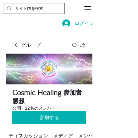
ログイン
グループ
Cosmic Healing 参加者
感想
公開
·
12名のメンバー
参加する
ディスカッション
メディア
メンバー