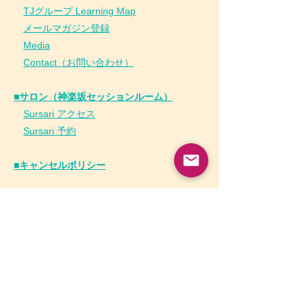
​
TJグループ Learning Map
​
メールマガジン登録
​
Media
Contact（お問い合わせ）
■サロン（神楽坂セッションルーム）
Sursari アクセス
Sursari 予約
​■キャンセルポリシー
■タオシステム
コズミックヒーリング
タオベーシック
■チネイザン
​
チネイザン資格
チネイザンについて知りたい